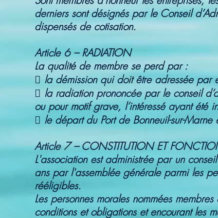
Sont membres d’honneur les entreprises, le
derniers sont désignés par le Conseil d’Admi
dispensés de cotisation.
Article 6 – RADIATION
La qualité de membre se perd par :
 la démission qui doit être adressée par é
 la radiation prononcée par le conseil d’
ou pour motif grave, l’intéressé ayant été i
 le départ du Port de Bonneuil-sur-Marne e
Article 7 – CONSTITUTION ET FONCT
L'association est administrée par un con
ans par l'assemblée générale parmi les pe
rééligibles.
Les personnes morales nommées membres du
conditions et obligations et encourant les 