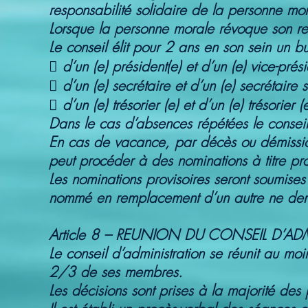
responsabilité solidaire de la personne mor
Lorsque la personne morale révoque son re
Le conseil élit pour 2 ans en son sein un 
 d’un (e) président(e) et d’un (e) vice-prési
 d’un (e) secrétaire et d’un (e) secrétaire 
 d’un (e) trésorier (e) et d’un (e) trésorier (
Dans le cas d’absences répétées le conseil 
En cas de vacance, par décès ou démission
peut procéder à des nominations à titre pro
Les nominations provisoires seront soumises
nommé en remplacement d’un autre ne deme
Article 8 – REUNION DU CONSEIL D’AD
Le conseil d’administration se réunit au mo
2/3 de ses membres.
Les décisions sont prises à la majorité des